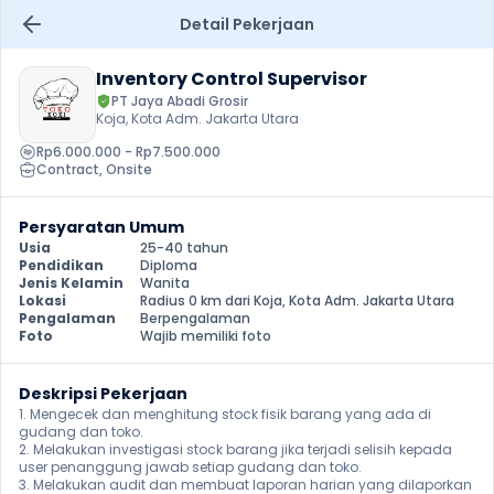
Detail Pekerjaan
Inventory Control Supervisor
PT Jaya Abadi Grosir
Koja, Kota Adm. Jakarta Utara
Rp6.000.000 - Rp7.500.000
Contract
, 
Onsite
Persyaratan Umum
Usia
25-40 tahun
Pendidikan
Diploma
Jenis Kelamin
Wanita
Lokasi
Radius 0 km dari Koja, Kota Adm. Jakarta Utara
Pengalaman
Berpengalaman
Foto
Wajib memiliki foto
Deskripsi Pekerjaan
1. Mengecek dan menghitung stock fisik barang yang ada di 
gudang dan toko.

2. Melakukan investigasi stock barang jika terjadi selisih kepada 
user penanggung jawab setiap gudang dan toko.

3. Melakukan audit dan membuat laporan harian yang dilaporkan 