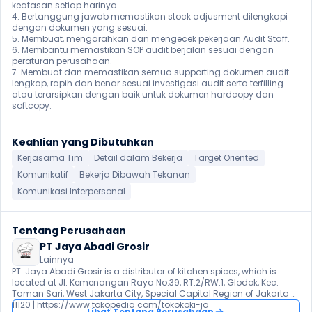
keatasan setiap harinya.

4. Bertanggung jawab memastikan stock adjusment dilengkapi 
dengan dokumen yang sesuai.

5. Membuat, mengarahkan dan mengecek pekerjaan Audit Staff.

6. Membantu memastikan SOP audit berjalan sesuai dengan 
peraturan perusahaan.

7. Membuat dan memastikan semua supporting dokumen audit 
lengkap, rapih dan benar sesuai investigasi audit serta terfilling 
atau terarsipkan dengan baik untuk dokumen hardcopy dan 
softcopy. 
Keahlian yang Dibutuhkan
Kerjasama Tim
Detail dalam Bekerja
Target Oriented
Komunikatif
Bekerja Dibawah Tekanan
Komunikasi Interpersonal
Tentang Perusahaan
PT Jaya Abadi Grosir
Lainnya
PT. Jaya Abadi Grosir is a distributor of kitchen spices, which is 
located at Jl. Kemenangan Raya No.39, RT.2/RW.1, Glodok, Kec. 
Taman Sari, West Jakarta City, Special Capital Region of Jakarta 
11120 | https://www.tokopedia.com/tokokoki-ja
Lihat Tentang Perusahaan