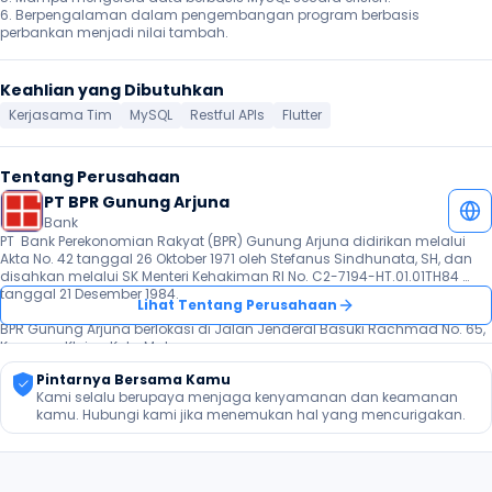
6. Berpengalaman dalam pengembangan program berbasis 
perbankan menjadi nilai tambah.
Keahlian yang Dibutuhkan
Kerjasama Tim
MySQL
Restful APIs
Flutter
Tentang Perusahaan
PT BPR Gunung Arjuna
Bank
PT  Bank Perekonomian Rakyat (BPR) Gunung Arjuna didirikan melalui 
Akta No. 42 tanggal 26 Oktober 1971 oleh Stefanus Sindhunata, SH, dan 
disahkan melalui SK Menteri Kehakiman RI No. C2-7194-HT.01.01TH84 
tanggal 21 Desember 1984.

Lihat Tentang Perusahaan
BPR Gunung Arjuna berlokasi di Jalan Jenderal Basuki Rachmad No. 65, 
Kauman, Klojen, Kota Malang.

Pintarnya Bersama Kamu
BPR Gunung Arjuna berada di bawah pengawasan Otoritas Jasa 
Kami selalu berupaya menjaga kenyamanan dan keamanan 
Keuangan (OJK) dan simpanannya dijamin oleh Lembaga Penjamin 
kamu. Hubungi kami jika menemukan hal yang mencurigakan.
Simpanan (LPS).