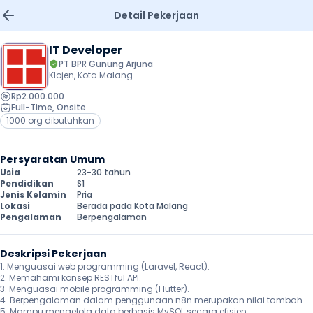
Detail Pekerjaan
IT Developer
PT BPR Gunung Arjuna
Klojen, Kota Malang
Rp2.000.000
Full-Time
, 
Onsite
1000 org dibutuhkan
Persyaratan Umum
Usia
23-30 tahun
Pendidikan
S1
Jenis Kelamin
Pria
Lokasi
Berada pada Kota Malang
Pengalaman
Berpengalaman
Deskripsi Pekerjaan
1. Menguasai web programming (Laravel, React).

2. Memahami konsep RESTful API.

3. Menguasai mobile programming (Flutter).

4. Berpengalaman dalam penggunaan n8n merupakan nilai tambah.

5. Mampu mengelola data berbasis MySQL secara efisien.
