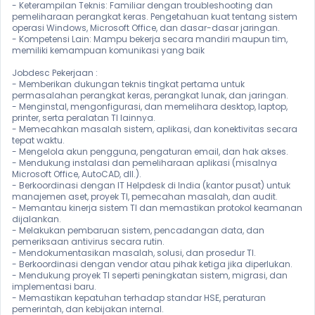
- Keterampilan Teknis: Familiar dengan troubleshooting dan 
pemeliharaan perangkat keras. Pengetahuan kuat tentang sistem 
operasi Windows, Microsoft Office, dan dasar-dasar jaringan.

- Kompetensi Lain: Mampu bekerja secara mandiri maupun tim, 
memiliki kemampuan komunikasi yang baik

Jobdesc Pekerjaan :

- Memberikan dukungan teknis tingkat pertama untuk 
permasalahan perangkat keras, perangkat lunak, dan jaringan.

- Menginstal, mengonfigurasi, dan memelihara desktop, laptop, 
printer, serta peralatan TI lainnya.

- Memecahkan masalah sistem, aplikasi, dan konektivitas secara 
tepat waktu.

- Mengelola akun pengguna, pengaturan email, dan hak akses.

- Mendukung instalasi dan pemeliharaan aplikasi (misalnya 
Microsoft Office, AutoCAD, dll.).

- Berkoordinasi dengan IT Helpdesk di India (kantor pusat) untuk 
manajemen aset, proyek TI, pemecahan masalah, dan audit.

- Memantau kinerja sistem TI dan memastikan protokol keamanan 
dijalankan.

- Melakukan pembaruan sistem, pencadangan data, dan 
pemeriksaan antivirus secara rutin.

- Mendokumentasikan masalah, solusi, dan prosedur TI.

- Berkoordinasi dengan vendor atau pihak ketiga jika diperlukan.

- Mendukung proyek TI seperti peningkatan sistem, migrasi, dan 
implementasi baru.

- Memastikan kepatuhan terhadap standar HSE, peraturan 
pemerintah, dan kebijakan internal. 