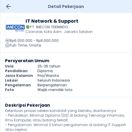
Detail Pekerjaan
IT Network & Support
PT. IMECON TEKNINDO
Cilandak, Kota Adm. Jakarta Selatan
Rp6.000.000 - Rp8.000.000
Full-Time
, 
Onsite
Persyaratan Umum
Usia
25-35 tahun
Pendidikan
Diploma
Jenis Kelamin
Pria/Wanita
Lokasi
Seluruh Indonesia
Pengalaman
Berpengalaman
Foto
Wajib memiliki foto
Deskripsi Pekerjaan
Ketentuan proses seleksi kandidat yang berlaku, diantaranya :

- Pendidikan: Minimal Diploma (D3) di bidang Teknologi Informasi, 
Ilmu Komputer, atau bidang terkait.

- Pengalaman: Minimal 3 tahun pengalaman di bidang IT Support 
atau sejenis.
