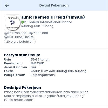
Detail Pekerjaan
Junior Remedial Field (Timsus)
PT Federal International Finance
Subang, Kab. Subang
Rp3.700.000 - Rp7.000.000
Full-Time
, 
Onsite
20 org dibutuhkan
Persyaratan Umum
Usia
25-37 tahun
Pendidikan
SMA/SMK
Jenis Kelamin
Pria
Lokasi
Radius 0 km dari Subang, Kab. Subang
Pengalaman
Berpengalaman
Deskripsi Pekerjaan
Penagihan kredit macet keterlambatan lebih dari 3 bulan

Siap ditempatkan di area Pagaden/Kalaijati/Subang

Punya motor sendiri 