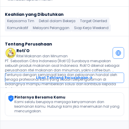
Keahlian yang Dibutuhkan
Kerjasama Tim
Detail dalam Bekerja
Target Oriented
Komunikatif
Melayani Pelanggan
Siap Kerja Weekend
Tentang Perusahaan
Roti'O
Ritel Makanan dan Minuman
PT. Sebastian Citra Indonesia (Roti’O) Surabaya merupakan 
sebuah produk makanan asal Indonesia. Roti’O dikenal sebagai 
perusahaan ritel makanan dan minuman, yakni coffee bun. 
Tentunya dengan semangat kerja dan pelayanan handal oleh 
Lihat Tentang Perusahaan
tenaga profesional kami yang sudah berpengalaman di 
bidangnya mampu memberikan solusi dan kontribusi kepada 
Anda.
Pintarnya Bersama Kamu
Kami selalu berupaya menjaga kenyamanan dan 
keamanan kamu. Hubungi kami jika menemukan hal yang 
mencurigakan.