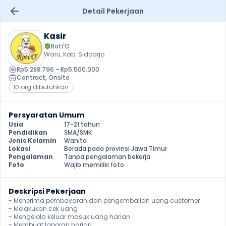
Detail Pekerjaan
Kasir
Roti'O
Waru, Kab. Sidoarjo
Rp5.288.796 - Rp5.500.000
Contract
, 
Onsite
10 org dibutuhkan
Persyaratan Umum
Usia
17-21 tahun
Pendidikan
SMA/SMK
Jenis Kelamin
Wanita
Lokasi
Berada pada provinsi Jawa Timur
Pengalaman
Tanpa pengalaman bekerja
Foto
Wajib memiliki foto
Deskripsi Pekerjaan
- Menerima pembayaran dan pengembalian uang customer

- Melakukan cek uang 

- Mengelola keluar masuk uang harian

- Membuat laporan harian 