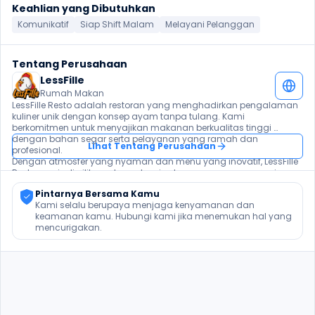
Keahlian yang Dibutuhkan
Komunikatif
Siap Shift Malam
Melayani Pelanggan
Tentang Perusahaan
LessFille
Rumah Makan
LessFille Resto adalah restoran yang menghadirkan pengalaman 
kuliner unik dengan konsep ayam tanpa tulang. Kami 
berkomitmen untuk menyajikan makanan berkualitas tinggi 
dengan bahan segar serta pelayanan yang ramah dan 
Lihat Tentang Perusahaan
profesional. 

Dengan atmosfer yang nyaman dan menu yang inovatif, LessFille 
Resto menjadi pilihan utama bagi pelanggan yang mencari 
pengalaman bersantap yang berkesan. Kami terus berkembang 
Pintarnya Bersama Kamu
dan mencari individu berbakat untuk bergabung dalam tim kami 
Kami selalu berupaya menjaga kenyamanan dan 
yang dinamis dan profesional. 
keamanan kamu. Hubungi kami jika menemukan hal yang 
mencurigakan.