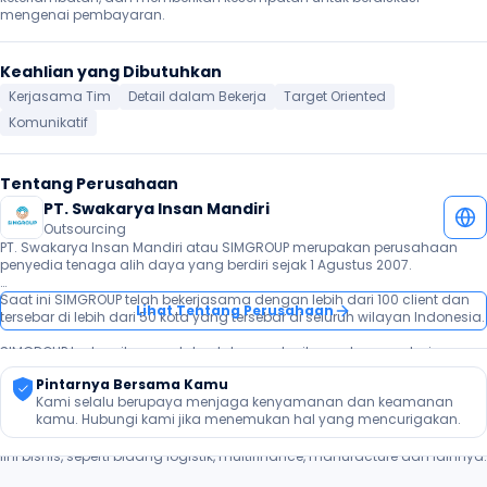
mengenai pembayaran. 
Keahlian yang Dibutuhkan
Kerjasama Tim
Detail dalam Bekerja
Target Oriented
Komunikatif
Tentang Perusahaan
PT. Swakarya Insan Mandiri
Outsourcing
PT. Swakarya Insan Mandiri atau SIMGROUP merupakan perusahaan 
penyedia tenaga alih daya yang berdiri sejak 1 Agustus 2007.

Saat ini SIMGROUP telah bekerjasama dengan lebih dari 100 client dan 
Lihat Tentang Perusahaan
tersebar di lebih dari 50 kota yang tersebar di seluruh wilayan Indonesia.

SIMGROUP berkomitmen untuk selalu memberikan peluang pekerjaan 
kepada seluruh jobseeker untuk ditempatkan di client yang bekerja 
Pintarnya Bersama Kamu
sama dengan proses rekrutmen yang 100% GRATIS, tidak ada biaya 
Kami selalu berupaya menjaga kenyamanan dan keamanan 
apapun.

kamu. Hubungi kami jika menemukan hal yang mencurigakan.
Client yang sudah bekerja sama dengan SIMGROUP terdiri dari berbagai 
lini bisnis, seperti bidang logistik, multifinance, manufacture dan lainnya.