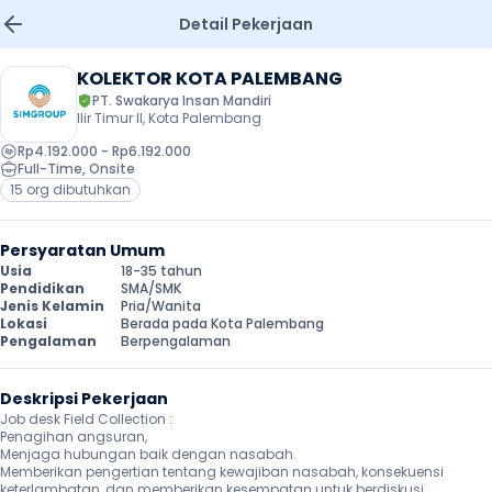
Detail Pekerjaan
KOLEKTOR KOTA PALEMBANG
PT. Swakarya Insan Mandiri
Ilir Timur II, Kota Palembang
Rp4.192.000 - Rp6.192.000
Full-Time
, 
Onsite
15 org dibutuhkan
Persyaratan Umum
Usia
18-35 tahun
Pendidikan
SMA/SMK
Jenis Kelamin
Pria/Wanita
Lokasi
Berada pada Kota Palembang
Pengalaman
Berpengalaman
Deskripsi Pekerjaan
Job desk Field Collection :

Penagihan angsuran,

Menjaga hubungan baik dengan nasabah.

Memberikan pengertian tentang kewajiban nasabah, konsekuensi 
keterlambatan, dan memberikan kesempatan untuk berdiskusi 