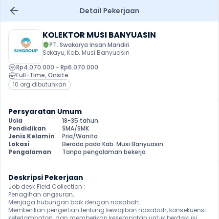
Detail Pekerjaan
KOLEKTOR MUSI BANYUASIN
PT. Swakarya Insan Mandiri
Sekayu, Kab. Musi Banyuasin
Rp4.070.000 - Rp6.070.000
Full-Time
, 
Onsite
10 org dibutuhkan
Persyaratan Umum
Usia
18-35 tahun
Pendidikan
SMA/SMK
Jenis Kelamin
Pria/Wanita
Lokasi
Berada pada Kab. Musi Banyuasin
Pengalaman
Tanpa pengalaman bekerja
Deskripsi Pekerjaan
Job desk Field Collection :

Penagihan angsuran,

Menjaga hubungan baik dengan nasabah.

Memberikan pengertian tentang kewajiban nasabah, konsekuensi 
keterlambatan, dan memberikan kesempatan untuk berdiskusi 