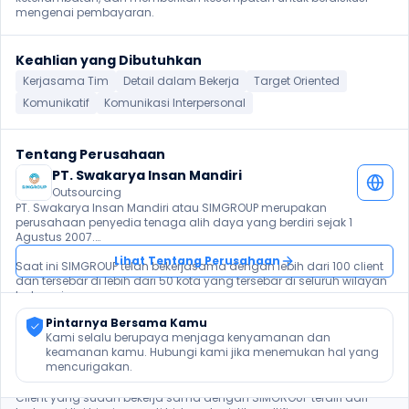
mengenai pembayaran. 
Keahlian yang Dibutuhkan
Kerjasama Tim
Detail dalam Bekerja
Target Oriented
Komunikatif
Komunikasi Interpersonal
Tentang Perusahaan
PT. Swakarya Insan Mandiri
Outsourcing
PT. Swakarya Insan Mandiri atau SIMGROUP merupakan 
perusahaan penyedia tenaga alih daya yang berdiri sejak 1 
Agustus 2007.

Lihat Tentang Perusahaan
Saat ini SIMGROUP telah bekerjasama dengan lebih dari 100 client 
dan tersebar di lebih dari 50 kota yang tersebar di seluruh wilayan 
Indonesia.

Pintarnya Bersama Kamu
SIMGROUP berkomitmen untuk selalu memberikan peluang 
Kami selalu berupaya menjaga kenyamanan dan 
pekerjaan kepada seluruh jobseeker untuk ditempatkan di client 
keamanan kamu. Hubungi kami jika menemukan hal yang 
yang bekerja sama dengan proses rekrutmen yang 100% GRATIS, 
mencurigakan.
tidak ada biaya apapun.

Client yang sudah bekerja sama dengan SIMGROUP terdiri dari 