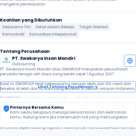
mengenai pembayaran. 
Keahlian yang Dibutuhkan
Kerjasama Tim
Detail dalam Bekerja
Target Oriented
Komunikatif
Komunikasi Interpersonal
Tentang Perusahaan
PT. Swakarya Insan Mandiri
Outsourcing
PT. Swakarya Insan Mandiri atau SIMGROUP merupakan perusahaan 
penyedia tenaga alih daya yang berdiri sejak 1 Agustus 2007.

Saat ini SIMGROUP telah bekerjasama dengan lebih dari 100 client dan 
Lihat Tentang Perusahaan
tersebar di lebih dari 50 kota yang tersebar di seluruh wilayan Indonesia.

SIMGROUP berkomitmen untuk selalu memberikan peluang pekerjaan 
kepada seluruh jobseeker untuk ditempatkan di client yang bekerja 
Pintarnya Bersama Kamu
sama dengan proses rekrutmen yang 100% GRATIS, tidak ada biaya 
Kami selalu berupaya menjaga kenyamanan dan keamanan 
apapun.

kamu. Hubungi kami jika menemukan hal yang mencurigakan.
Client yang sudah bekerja sama dengan SIMGROUP terdiri dari berbagai 
lini bisnis, seperti bidang logistik, multifinance, manufacture dan lainnya.