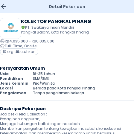
Detail Pekerjaan
KOLEKTOR PANGKAL PINANG
PT. Swakarya Insan Mandiri
Pangkal Balam, Kota Pangkal Pinang
Rp4.035.000 - Rp6.035.000
Full-Time
, 
Onsite
10 org dibutuhkan
Persyaratan Umum
Usia
18-35 tahun
Pendidikan
SMA/SMK
Jenis Kelamin
Pria/Wanita
Lokasi
Berada pada Kota Pangkal Pinang
Pengalaman
Tanpa pengalaman bekerja
Deskripsi Pekerjaan
Job desk Field Collection :

Penagihan angsuran,

Menjaga hubungan baik dengan nasabah.

Memberikan pengertian tentang kewajiban nasabah, konsekuensi 
keterlambatan, dan memberikan kesempatan untuk berdiskusi 