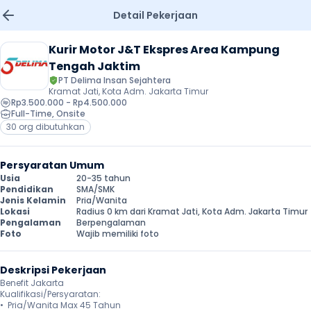
Detail Pekerjaan
Kurir Motor J&T Ekspres Area Kampung 
Tengah Jaktim
PT Delima Insan Sejahtera
Kramat Jati, Kota Adm. Jakarta Timur
Rp3.500.000 - Rp4.500.000
Full-Time
, 
Onsite
30 org dibutuhkan
Persyaratan Umum
Usia
20-35 tahun
Pendidikan
SMA/SMK
Jenis Kelamin
Pria/Wanita
Lokasi
Radius 0 km dari Kramat Jati, Kota Adm. Jakarta Timur
Pengalaman
Berpengalaman
Foto
Wajib memiliki foto
Deskripsi Pekerjaan
Benefit Jakarta

Kualifikasi/Persyaratan:

•⁠  ⁠Pria/Wanita Max 45 Tahun
