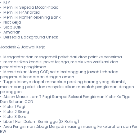
•⁠  ⁠KTP

•⁠  ⁠Memiliki Sepeda Motor Pribadi

•⁠  ⁠Memiliki HP Android

•⁠  ⁠Memiliki Nomer Rekening Bank

•⁠  ⁠Niat Kerja

•⁠  ⁠Siap JOIN

•⁠  ⁠Amanah

•⁠  ⁠Bersedia Background Check

Jobdesk & Jadwal Kerja

•⁠  ⁠Mengantar dan mengambil paket dari drop point ke penerima

•⁠  ⁠memastikan kondisi paket terjaga, melakukan verifikasi dan 
pencatatan pengiriman

•⁠  ⁠Mensetorkan Uang COD, serta bertanggung jawab terhadap 
pengemudi kendaraan dengan aman. 

•⁠  ⁠Tugas lainnya dapat mencakup packing barang yang diambil, 
menimbang paket, dan menyelesaikan masalah pengiriman dengan 
pelanggan.

•⁠  ⁠Absen Masuk Jam 7 Pagi Sampai Selesai Pengiriman Kloter Ke Tiga 
Dan Setoran COD

•⁠  ⁠Kloter 1 Pagi

•⁠  ⁠Kloter 2 Siang

•⁠  ⁠Kloter 3 Sore

•⁠  ⁠Libur 1 Hari Dalam Seminggu (Di Rolling)

•⁠  ⁠Area Pengiriman Dibagi Menjadi masing masing Perkelurahan dan Per 
RW
