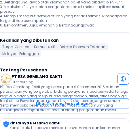
2. Bertanggung jawab atas keamanan paket yang dibawa oleh kurir

3. Melakukan Penyelesaian pengantaran paket melalui aplikasi sesuai 
prosedur

4. Mampu mengikuti semua aturan yang berlaku termasuk pencapaian 
target di hub penempatan

6. Berkomitmen, Jujur, Amanah & Bertanggungjawab 
Keahlian yang Dibutuhkan
Target Oriented
Komunikatif
Bekerja Dibawah Tekanan
Melayani Pelanggan
Tentang Perusahaan
PT ESA GEMILANG SAKTI
Outsourcing
PT. Esa Gemilang Sakti yang berdiri pada 9 September 2015 adalah 
perusahaan yang bergerak di bidang pelayanan jasa penyedia tenaga 
kerja alih daya yang meliputi jasa pengamanan, driver, office boy & girl, 
front office, Penyelenggara acara (event) dan perdagangan umum. 
Lihat Tentang Perusahaan
Serta membuka kesempatan kepada masyarakat umum yang 
berkeinginan menjadi profesional di bidang pengamanan melalui 
pendidikan dan pembinaan.
Pintarnya Bersama Kamu
Kami selalu berupaya menjaga kenyamanan dan keamanan 