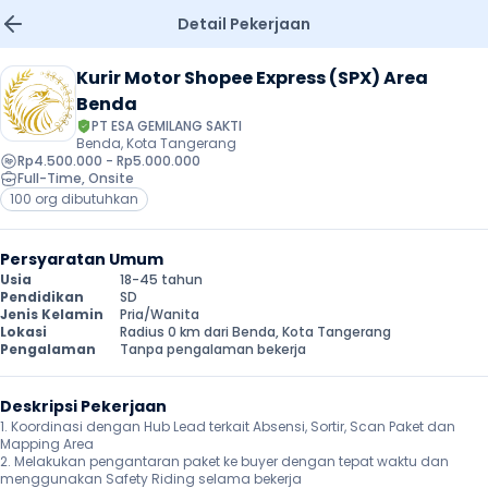
Detail Pekerjaan
Kurir Motor Shopee Express (SPX) Area 
Benda
PT ESA GEMILANG SAKTI
Benda, Kota Tangerang
Rp4.500.000 - Rp5.000.000
Full-Time
, 
Onsite
100 org dibutuhkan
Persyaratan Umum
Usia
18-45 tahun
Pendidikan
SD
Jenis Kelamin
Pria/Wanita
Lokasi
Radius 0 km dari Benda, Kota Tangerang
Pengalaman
Tanpa pengalaman bekerja
Deskripsi Pekerjaan
1. Koordinasi dengan Hub Lead terkait Absensi, Sortir, Scan Paket dan 
Mapping Area 

2. Melakukan pengantaran paket ke buyer dengan tepat waktu dan 
menggunakan Safety Riding selama bekerja
