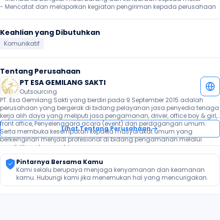
- Mencatat dan melaporkan kegiatan pengiriman kepada perusahaan 
Keahlian yang Dibutuhkan
Komunikatif
Tentang Perusahaan
PT ESA GEMILANG SAKTI
Outsourcing
PT. Esa Gemilang Sakti yang berdiri pada 9 September 2015 adalah 
perusahaan yang bergerak di bidang pelayanan jasa penyedia tenaga 
kerja alih daya yang meliputi jasa pengamanan, driver, office boy & girl, 
front office, Penyelenggara acara (event) dan perdagangan umum. 
Lihat Tentang Perusahaan
Serta membuka kesempatan kepada masyarakat umum yang 
berkeinginan menjadi profesional di bidang pengamanan melalui 
pendidikan dan pembinaan.
Pintarnya Bersama Kamu
Kami selalu berupaya menjaga kenyamanan dan keamanan 
kamu. Hubungi kami jika menemukan hal yang mencurigakan.