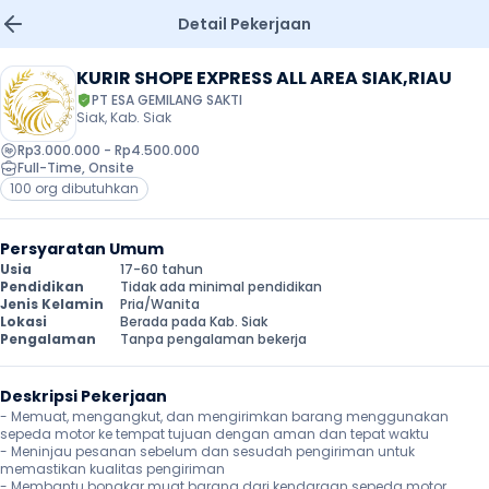
Detail Pekerjaan
KURIR SHOPE EXPRESS ALL AREA SIAK,RIAU
PT ESA GEMILANG SAKTI
Siak, Kab. Siak
Rp3.000.000 - Rp4.500.000
Full-Time
, 
Onsite
100 org dibutuhkan
Persyaratan Umum
Usia
17-60 tahun
Pendidikan
Tidak ada minimal pendidikan
Jenis Kelamin
Pria/Wanita
Lokasi
Berada pada Kab. Siak
Pengalaman
Tanpa pengalaman bekerja
Deskripsi Pekerjaan
- Memuat, mengangkut, dan mengirimkan barang menggunakan 
sepeda motor ke tempat tujuan dengan aman dan tepat waktu

- Meninjau pesanan sebelum dan sesudah pengiriman untuk 
memastikan kualitas pengiriman

- Membantu bongkar muat barang dari kendaraan sepeda motor
