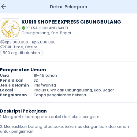
Detail Pekerjaan
KURIR SHOPEE EXPRESS CIBUNGBULANG
PT ESA GEMILANG SAKTI
Cibungbulang, Kab. Bogor
Rp3.000.000 - Rp5.000.000
Full-Time
, 
Onsite
500 org dibutuhkan
Persyaratan Umum
Usia
18-45 tahun
Pendidikan
SD
Jenis Kelamin
Pria/Wanita
Lokasi
Radius 0 km dari Cibungbulang, Kab. Bogor
Pengalaman
Tanpa pengalaman bekerja
Deskripsi Pekerjaan
1. Mengambil barang atau paket dari lokasi pengirim.

2. Memastikan barang atau paket terkemas dengan baik dan aman 
untuk pengiriman.
