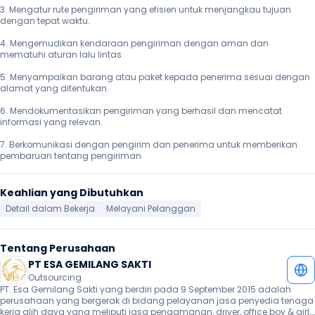
3. Mengatur rute pengiriman yang efisien untuk menjangkau tujuan 
dengan tepat waktu.

4. Mengemudikan kendaraan pengiriman dengan aman dan 
mematuhi aturan lalu lintas.

5. Menyampaikan barang atau paket kepada penerima sesuai dengan 
alamat yang ditentukan.

6. Mendokumentasikan pengiriman yang berhasil dan mencatat 
informasi yang relevan.

7. Berkomunikasi dengan pengirim dan penerima untuk memberikan 
pembaruan tentang pengiriman 
Keahlian yang Dibutuhkan
Detail dalam Bekerja
Melayani Pelanggan
Tentang Perusahaan
PT ESA GEMILANG SAKTI
Outsourcing
PT. Esa Gemilang Sakti yang berdiri pada 9 September 2015 adalah 
perusahaan yang bergerak di bidang pelayanan jasa penyedia tenaga 
kerja alih daya yang meliputi jasa pengamanan, driver, office boy & girl, 