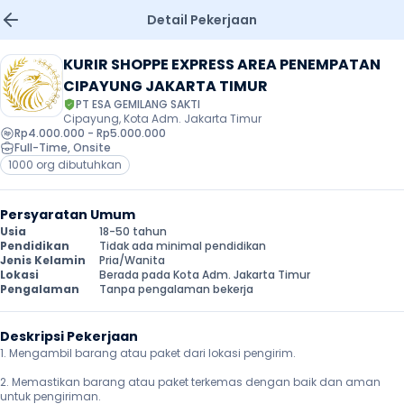
Detail Pekerjaan
KURIR SHOPPE EXPRESS AREA PENEMPATAN 
CIPAYUNG JAKARTA TIMUR
PT ESA GEMILANG SAKTI
Cipayung, Kota Adm. Jakarta Timur
Rp4.000.000 - Rp5.000.000
Full-Time
, 
Onsite
1000 org dibutuhkan
Persyaratan Umum
Usia
18-50 tahun
Pendidikan
Tidak ada minimal pendidikan
Jenis Kelamin
Pria/Wanita
Lokasi
Berada pada Kota Adm. Jakarta Timur
Pengalaman
Tanpa pengalaman bekerja
Deskripsi Pekerjaan
1. Mengambil barang atau paket dari lokasi pengirim.

2. Memastikan barang atau paket terkemas dengan baik dan aman 
untuk pengiriman.
