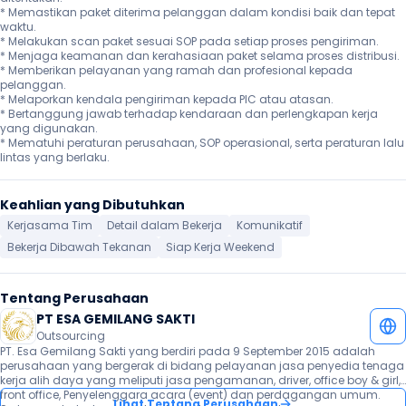
* Memastikan paket diterima pelanggan dalam kondisi baik dan tepat 
waktu.

* Melakukan scan paket sesuai SOP pada setiap proses pengiriman.

* Menjaga keamanan dan kerahasiaan paket selama proses distribusi.

* Memberikan pelayanan yang ramah dan profesional kepada 
pelanggan.

* Melaporkan kendala pengiriman kepada PIC atau atasan.

* Bertanggung jawab terhadap kendaraan dan perlengkapan kerja 
yang digunakan.

* Mematuhi peraturan perusahaan, SOP operasional, serta peraturan lalu 
lintas yang berlaku. 
Keahlian yang Dibutuhkan
Kerjasama Tim
Detail dalam Bekerja
Komunikatif
Bekerja Dibawah Tekanan
Siap Kerja Weekend
Tentang Perusahaan
PT ESA GEMILANG SAKTI
Outsourcing
PT. Esa Gemilang Sakti yang berdiri pada 9 September 2015 adalah 
perusahaan yang bergerak di bidang pelayanan jasa penyedia tenaga 
kerja alih daya yang meliputi jasa pengamanan, driver, office boy & girl, 
front office, Penyelenggara acara (event) dan perdagangan umum. 
Lihat Tentang Perusahaan