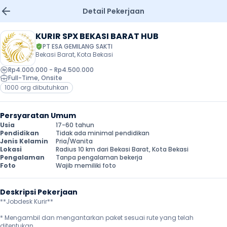
Detail Pekerjaan
KURIR SPX BEKASI BARAT HUB
PT ESA GEMILANG SAKTI
Bekasi Barat, Kota Bekasi
Rp4.000.000 - Rp4.500.000
Full-Time
, 
Onsite
1000 org dibutuhkan
Persyaratan Umum
Usia
17-60 tahun
Pendidikan
Tidak ada minimal pendidikan
Jenis Kelamin
Pria/Wanita
Lokasi
Radius 10 km dari Bekasi Barat, Kota Bekasi
Pengalaman
Tanpa pengalaman bekerja
Foto
Wajib memiliki foto
Deskripsi Pekerjaan
**Jobdesk Kurir**

* Mengambil dan mengantarkan paket sesuai rute yang telah 
ditentukan.
