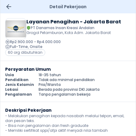
Detail Pekerjaan
Layanan Penagihan - Jakarta Barat
PT Danamas Insan Kreasi Andalan
Grogol Petamburan, Kota Adm. Jakarta Barat
Rp2.900.000 - Rp4.000.000
Full-Time
, 
Onsite
60 org dibutuhkan
Persyaratan Umum
Usia
18-35 tahun
Pendidikan
Tidak ada minimal pendidikan
Jenis Kelamin
Pria/Wanita
Lokasi
Berada pada provinsi DKI Jakarta
Pengalaman
Tanpa pengalaman bekerja
Deskripsi Pekerjaan
- Melakukan penagihan kepada nasabah melalui telpon, email, 
dan pesan teks. 

- Bisa non pengalaman dan fresh graduate 

- Memiliki sertifikat sppi/afpi aktif menjadi nilai tambah