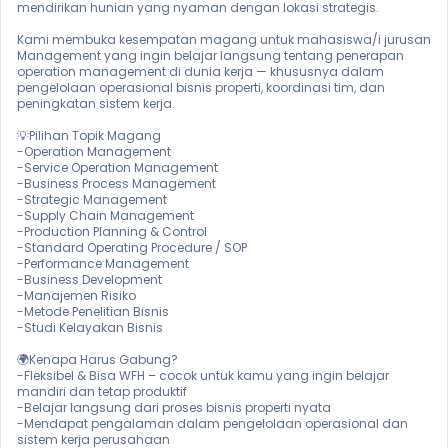
mendirikan hunian yang nyaman dengan lokasi strategis.

Kami membuka kesempatan magang untuk mahasiswa/i jurusan 
Management yang ingin belajar langsung tentang penerapan 
operation management di dunia kerja — khususnya dalam 
pengelolaan operasional bisnis properti, koordinasi tim, dan 
peningkatan sistem kerja.

💡Pilihan Topik Magang

-Operation Management

-Service Operation Management

-Business Process Management

-Strategic Management

-Supply Chain Management

-Production Planning & Control

-Standard Operating Procedure / SOP

-Performance Management

-Business Development

-Manajemen Risiko

-Metode Penelitian Bisnis

-Studi Kelayakan Bisnis

🌍Kenapa Harus Gabung?

-Fleksibel & Bisa WFH – cocok untuk kamu yang ingin belajar 
mandiri dan tetap produktif

-Belajar langsung dari proses bisnis properti nyata

-Mendapat pengalaman dalam pengelolaan operasional dan 
sistem kerja perusahaan
