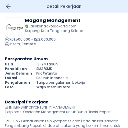
Detail Pekerjaan
Magang Management
Jasakontraktorjakarta.com
Serpong, Kota Tangerang Selatan
Rp1.500.000 - Rp2.000.000
Intern
, 
Remote
Persyaratan Umum
Usia
18-24 tahun
Pendidikan
SMA/SMK
Jenis Kelamin
Pria/Wanita
Lokasi
Seluruh Indonesia
Pengalaman
Tanpa pengalaman bekerja
Foto
Wajib memiliki foto
Deskripsi Pekerjaan
📊 INTERNSHIP OPPORTUNITY: MANAGEMENT

Eksplorasi Operation Management untuk Dunia Bisnis Properti

📍PT Elpix Global Vision (elpixproperties.com) adalah Perusahaan 
Pengembang Properti di daerah Jakarta yang berkomitmen untuk 