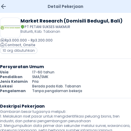
Detail Pekerjaan
Market Research (Domisili Bedugul, Bali)
PT PETANI SUKSES MAKMUR
Baturiti, Kab. Tabanan
Rp3.000.000 - Rp3.200.000
Contract
, 
Onsite
10 org dibutuhkan
Persyaratan Umum
Usia
17-60 tahun
Pendidikan
SMA/SMK
Jenis Kelamin
Pria
Lokasi
Berada pada Kab. Tabanan
Pengalaman
Tanpa pengalaman bekerja
Deskripsi Pekerjaan
Gambaran besar tugasnya meliputi :

1. Melakukan riset pasar untuk mengidentifikasi peluang bisnis, tren 
industri, dan potensi pengembangan perusahaan

2. Mengumpulkan data primer dan sekunder melalui survei, wawancara, 
observasi lapangan, serta berbagai sumber informasi lainnya
