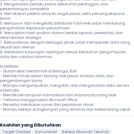
3. Menganalisis perilaku pasar, kebutuhan pelanggan, dan 
perkembangan kompetitor

4. Memetakan potensi wilayah, target pasar, serta peluang ekspansi 
bisnis

5. Menyusun dan mengelola database hasil riset untuk mendukung 
pengambilan keputusan perusahaan

6. Menyajikan hasil analisis dalam bentuk laporan, presentasi, dan 
rekomendasi strategis

7. Berkoordinasi dengan berbagai pihak untuk memperoleh data yang 
akurat dan relevan

8. Melakukan kunjungan lapangan sesuai kebutuhan pengumpulan 
data dan validasi informasi

Kualifikasi :

- Diutamakan berdomisili di Bedugul, Bali

- Memiliki minat dalam bidang riset pasar, analisis data, dan 
pengembangan bisnis

- Mampu mengumpulkan, mengolah, dan menganalisis data secara 
sistematis

- Memiliki kemampuan komunikasi dan wawancara yang baik

- Terbiasa menggunakan Microsoft Office

- Bersedia melakukan survei dan perjalanan dinas

- Mampu bekerja di lingkungan yang dinamis dan berkembang cepat 
Keahlian yang Dibutuhkan
Target Oriented
Komunikatif
Bekerja Dibawah Tekanan