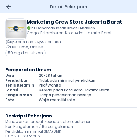
Detail Pekerjaan
Marketing Crew Store Jakarta Barat
PT Danamas Insan Kreasi Andalan
Grogol Petamburan, Kota Adm. Jakarta Barat
Rp3.000.000 - Rp5.000.000
Full-Time
, 
Onsite
50 org dibutuhkan
Persyaratan Umum
Usia
20-28 tahun
Pendidikan
Tidak ada minimal pendidikan
Jenis Kelamin
Pria/Wanita
Lokasi
Berada pada Kota Adm. Jakarta Barat
Pengalaman
Tanpa pengalaman bekerja
Foto
Wajib memiliki foto
Deskripsi Pekerjaan
Menawarkan produk kepada calon customer

Non Pengalaman / Berpengalaman

Pendidikan minimal SMA/SMK

Usia 20 – 28 tahun
