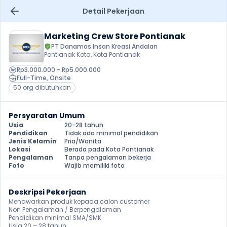
Detail Pekerjaan
Marketing Crew Store Pontianak
PT Danamas Insan Kreasi Andalan
Pontianak Kota, Kota Pontianak
Rp3.000.000 - Rp5.000.000
Full-Time
, 
Onsite
50 org dibutuhkan
Persyaratan Umum
Usia
20-28 tahun
Pendidikan
Tidak ada minimal pendidikan
Jenis Kelamin
Pria/Wanita
Lokasi
Berada pada Kota Pontianak
Pengalaman
Tanpa pengalaman bekerja
Foto
Wajib memiliki foto
Deskripsi Pekerjaan
Menawarkan produk kepada calon customer

Non Pengalaman / Berpengalaman

Pendidikan minimal SMA/SMK

Usia 20 – 28 tahun
