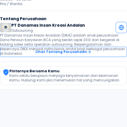
Pria / Wanita 
Tentang Perusahaan
PT Danamas Insan Kreasi Andalan
Outsourcing
PT Danamas Insan Kreasi Andalan (DIKA) adalah anak perusahaan 
Dana Pensiun Karyawan BCA yang berdiri sejak 2012 dan bergerak di 
bidang sales serta operation outsourcing. Berpengalaman dan 
terpercaya, DIKA menjadi mitra bisnis andal bagi berbagai perusahaan 
Lihat Tentang Perusahaan
di Indonesia.
Pintarnya Bersama Kamu
Kami selalu berupaya menjaga kenyamanan dan keamanan 
kamu. Hubungi kami jika menemukan hal yang mencurigakan.