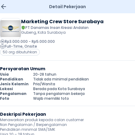
Detail Pekerjaan
Marketing Crew Store Surabaya
PT Danamas Insan Kreasi Andalan
Gubeng, Kota Surabaya
Rp3.000.000 - Rp5.000.000
Full-Time
, 
Onsite
50 org dibutuhkan
Persyaratan Umum
Usia
20-28 tahun
Pendidikan
Tidak ada minimal pendidikan
Jenis Kelamin
Pria/Wanita
Lokasi
Berada pada Kota Surabaya
Pengalaman
Tanpa pengalaman bekerja
Foto
Wajib memiliki foto
Deskripsi Pekerjaan
Menawarkan produk kepada calon customer

Non Pengalaman / Berpengalaman

Pendidikan minimal SMA/SMK

Usia 20 – 28 tahun
