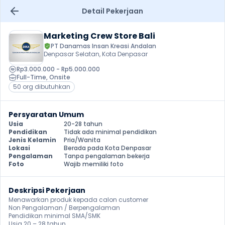
Detail Pekerjaan
Marketing Crew Store Bali
PT Danamas Insan Kreasi Andalan
Denpasar Selatan, Kota Denpasar
Rp3.000.000 - Rp5.000.000
Full-Time
, 
Onsite
50 org dibutuhkan
Persyaratan Umum
Usia
20-28 tahun
Pendidikan
Tidak ada minimal pendidikan
Jenis Kelamin
Pria/Wanita
Lokasi
Berada pada Kota Denpasar
Pengalaman
Tanpa pengalaman bekerja
Foto
Wajib memiliki foto
Deskripsi Pekerjaan
Menawarkan produk kepada calon customer

Non Pengalaman / Berpengalaman

Pendidikan minimal SMA/SMK

Usia 20 – 28 tahun
