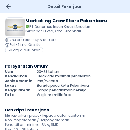
Detail Pekerjaan
Marketing Crew Store Pekanbaru
PT Danamas Insan Kreasi Andalan
Pekanbaru Kota, Kota Pekanbaru
Rp3.000.000 - Rp5.000.000
Full-Time
, 
Onsite
50 org dibutuhkan
Persyaratan Umum
Usia
20-28 tahun
Pendidikan
Tidak ada minimal pendidikan
Jenis Kelamin
Pria/Wanita
Lokasi
Berada pada Kota Pekanbaru
Pengalaman
Tanpa pengalaman bekerja
Foto
Wajib memiliki foto
Deskripsi Pekerjaan
Menawarkan produk kepada calon customer

Non Pengalaman / Berpengalaman

Pendidikan minimal SMA/SMK

Usia 20 – 28 tahun
