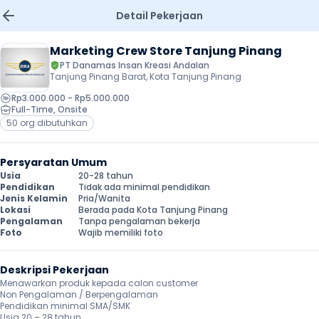
Detail Pekerjaan
Marketing Crew Store Tanjung Pinang
PT Danamas Insan Kreasi Andalan
Tanjung Pinang Barat, Kota Tanjung Pinang
Rp3.000.000 - Rp5.000.000
Full-Time
, 
Onsite
50 org dibutuhkan
Persyaratan Umum
Usia
20-28 tahun
Pendidikan
Tidak ada minimal pendidikan
Jenis Kelamin
Pria/Wanita
Lokasi
Berada pada Kota Tanjung Pinang
Pengalaman
Tanpa pengalaman bekerja
Foto
Wajib memiliki foto
Deskripsi Pekerjaan
Menawarkan produk kepada calon customer

Non Pengalaman / Berpengalaman

Pendidikan minimal SMA/SMK

Usia 20 – 28 tahun
