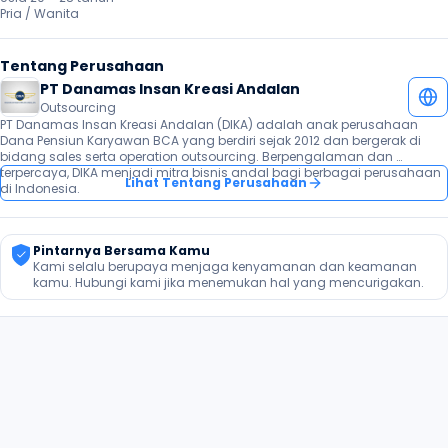
Pria / Wanita 
Tentang Perusahaan
PT Danamas Insan Kreasi Andalan
Outsourcing
PT Danamas Insan Kreasi Andalan (DIKA) adalah anak perusahaan 
Dana Pensiun Karyawan BCA yang berdiri sejak 2012 dan bergerak di 
bidang sales serta operation outsourcing. Berpengalaman dan 
terpercaya, DIKA menjadi mitra bisnis andal bagi berbagai perusahaan 
Lihat Tentang Perusahaan
di Indonesia.
Pintarnya Bersama Kamu
Kami selalu berupaya menjaga kenyamanan dan keamanan 
kamu. Hubungi kami jika menemukan hal yang mencurigakan.