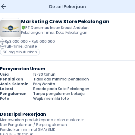
Detail Pekerjaan
Marketing Crew Store Pekalongan
PT Danamas Insan Kreasi Andalan
Pekalongan Timur, Kota Pekalongan
Rp3.000.000 - Rp5.000.000
Full-Time
, 
Onsite
50 org dibutuhkan
Persyaratan Umum
Usia
18-30 tahun
Pendidikan
Tidak ada minimal pendidikan
Jenis Kelamin
Pria/Wanita
Lokasi
Berada pada Kota Pekalongan
Pengalaman
Tanpa pengalaman bekerja
Foto
Wajib memiliki foto
Deskripsi Pekerjaan
Menawarkan produk kepada calon customer

Non Pengalaman / Berpengalaman

Pendidikan minimal SMA/SMK

Usia 18 – 30 tahun
