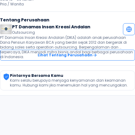
Pria / Wanita 
Tentang Perusahaan
PT Danamas Insan Kreasi Andalan
Outsourcing
PT Danamas Insan Kreasi Andalan (DIKA) adalah anak perusahaan 
Dana Pensiun Karyawan BCA yang berdiri sejak 2012 dan bergerak di 
bidang sales serta operation outsourcing. Berpengalaman dan 
terpercaya, DIKA menjadi mitra bisnis andal bagi berbagai perusahaan 
Lihat Tentang Perusahaan
di Indonesia.
Pintarnya Bersama Kamu
Kami selalu berupaya menjaga kenyamanan dan keamanan 
kamu. Hubungi kami jika menemukan hal yang mencurigakan.