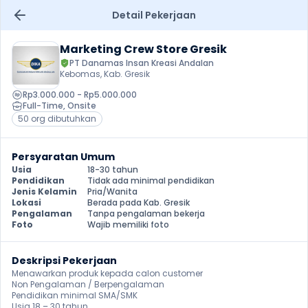
Detail Pekerjaan
Marketing Crew Store Gresik
PT Danamas Insan Kreasi Andalan
Kebomas, Kab. Gresik
Rp3.000.000 - Rp5.000.000
Full-Time
, 
Onsite
50 org dibutuhkan
Persyaratan Umum
Usia
18-30 tahun
Pendidikan
Tidak ada minimal pendidikan
Jenis Kelamin
Pria/Wanita
Lokasi
Berada pada Kab. Gresik
Pengalaman
Tanpa pengalaman bekerja
Foto
Wajib memiliki foto
Deskripsi Pekerjaan
Menawarkan produk kepada calon customer

Non Pengalaman / Berpengalaman

Pendidikan minimal SMA/SMK

Usia 18 – 30 tahun
