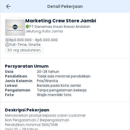
Detail Pekerjaan
Marketing Crew Store Jambi
PT Danamas Insan Kreasi Andalan
Jelutung, Kota Jambi
Rp3.000.000 - Rp5.000.000
Full-Time
, 
Onsite
50 org dibutuhkan
Persyaratan Umum
Usia
20-28 tahun
Pendidikan
Tidak ada minimal pendidikan
Jenis Kelamin
Pria/Wanita
Lokasi
Berada pada Kota Jambi
Pengalaman
Tanpa pengalaman bekerja
Foto
Wajib memiliki foto
Deskripsi Pekerjaan
Menawarkan produk kepada calon customer

Non Pengalaman / Berpengalaman

Pendidikan minimal SMA/SMK

Usia 20 – 28 tahun
