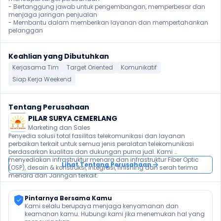
- Bertanggung jawab untuk pengembangan, memperbesar dan 
menjaga jaringan penjualan

- Membantu dalam memberikan layanan dan mempertahankan 
pelanggan 
Keahlian yang Dibutuhkan
Kerjasama Tim
Target Oriented
Komunikatif
Siap Kerja Weekend
Tentang Perusahaan
PILAR SURYA CEMERLANG
Marketing dan Sales
Penyedia solusi total fasilitas telekomunikasi dan layanan 
perbaikan terkait untuk semua jenis peralatan telekomunikasi 
berdasarkan kualitas dan dukungan purna jual. Kami 
menyediakan infrastruktur menara dan infrastruktur Fiber Optic 
Lihat Tentang Perusahaan
(OSP), desain & konstruksi, integrasi, finishing dan serah terima 
menara dan Jaringan terkait.
Pintarnya Bersama Kamu
Kami selalu berupaya menjaga kenyamanan dan 
keamanan kamu. Hubungi kami jika menemukan hal yang 