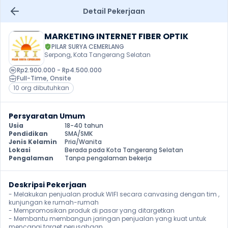
Detail Pekerjaan
MARKETING INTERNET FIBER OPTIK
PILAR SURYA CEMERLANG
Serpong, Kota Tangerang Selatan
Rp2.900.000 - Rp4.500.000
Full-Time
, 
Onsite
10 org dibutuhkan
Persyaratan Umum
Usia
18-40 tahun
Pendidikan
SMA/SMK
Jenis Kelamin
Pria/Wanita
Lokasi
Berada pada Kota Tangerang Selatan
Pengalaman
Tanpa pengalaman bekerja
Deskripsi Pekerjaan
- Melakukan penjualan produk WIFI secara canvasing dengan tim , 
kunjungan ke rumah-rumah

- Mempromosikan produk di pasar yang ditargetkan

- Membantu membangun jaringan penjualan yang kuat untuk 
mencapai target perusahaan
