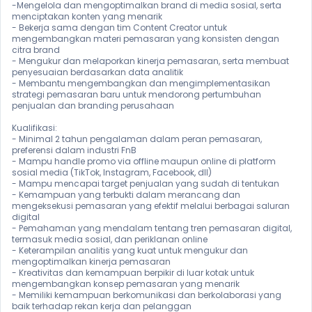
-Mengelola dan mengoptimalkan brand di media sosial, serta 
menciptakan konten yang menarik

- Bekerja sama dengan tim Content Creator untuk 
mengembangkan materi pemasaran yang konsisten dengan 
citra brand

- Mengukur dan melaporkan kinerja pemasaran, serta membuat 
penyesuaian berdasarkan data analitik

- Membantu mengembangkan dan mengimplementasikan 
strategi pemasaran baru untuk mendorong pertumbuhan 
penjualan dan branding perusahaan

Kualifikasi:

- Minimal 2 tahun pengalaman dalam peran pemasaran, 
preferensi dalam industri FnB

- Mampu handle promo via offline maupun online di platform 
sosial media (TikTok, Instagram, Facebook, dll)

- Mampu mencapai target penjualan yang sudah di tentukan

- Kemampuan yang terbukti dalam merancang dan 
mengeksekusi pemasaran yang efektif melalui berbagai saluran 
digital

- Pemahaman yang mendalam tentang tren pemasaran digital, 
termasuk media sosial, dan periklanan online

- Keterampilan analitis yang kuat untuk mengukur dan 
mengoptimalkan kinerja pemasaran

- Kreativitas dan kemampuan berpikir di luar kotak untuk 
mengembangkan konsep pemasaran yang menarik

- Memiliki kemampuan berkomunikasi dan berkolaborasi yang 
baik terhadap rekan kerja dan pelanggan 