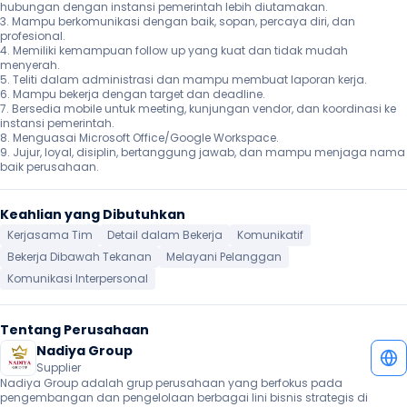
hubungan dengan instansi pemerintah lebih diutamakan.

3. Mampu berkomunikasi dengan baik, sopan, percaya diri, dan 
profesional.

4. Memiliki kemampuan follow up yang kuat dan tidak mudah 
menyerah.

5. Teliti dalam administrasi dan mampu membuat laporan kerja.

6. Mampu bekerja dengan target dan deadline.

7. Bersedia mobile untuk meeting, kunjungan vendor, dan koordinasi ke 
instansi pemerintah.

8. Menguasai Microsoft Office/Google Workspace.

9. Jujur, loyal, disiplin, bertanggung jawab, dan mampu menjaga nama 
baik perusahaan. 
Keahlian yang Dibutuhkan
Kerjasama Tim
Detail dalam Bekerja
Komunikatif
Bekerja Dibawah Tekanan
Melayani Pelanggan
Komunikasi Interpersonal
Tentang Perusahaan
Nadiya Group
Supplier
Nadiya Group adalah grup perusahaan yang berfokus pada 
pengembangan dan pengelolaan berbagai lini bisnis strategis di 