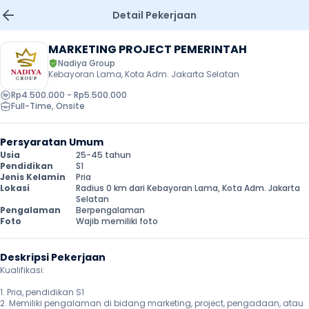
Detail Pekerjaan
MARKETING PROJECT PEMERINTAH
Nadiya Group
Kebayoran Lama, Kota Adm. Jakarta Selatan
Rp4.500.000 - Rp5.500.000
Full-Time
, 
Onsite
Persyaratan Umum
Usia
25-45 tahun
Pendidikan
S1
Jenis Kelamin
Pria
Lokasi
Radius 0 km dari Kebayoran Lama, Kota Adm. Jakarta 
Selatan
Pengalaman
Berpengalaman
Foto
Wajib memiliki foto
Deskripsi Pekerjaan
Kualifikasi:

1. Pria, pendidikan S1

2. Memiliki pengalaman di bidang marketing, project, pengadaan, atau 