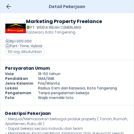
Detail Pekerjaan
Marketing Property Freelance
PT. WEIDA INDAH CEMERLANG
Karawaci, Kota Tangerang
Rp1.000.000
Part-Time
, 
Hybrid
50 org dibutuhkan
Persyaratan Umum
Usia
18-50 tahun
Pendidikan
SMA/SMK
Jenis Kelamin
Pria/Wanita
Lokasi
Radius 0 km dari Karawaci, Kota Tangerang
Pengalaman
Tanpa pengalaman bekerja
Foto
Wajib memiliki foto
Deskripsi Pekerjaan
- Menjual/Memasarkan berbagai produk property ( Tanah, Rumah, 
Apartemen, Ruko, dll )

- Dapat bekerja secara individu dan team

- Memberikan Anda pelatihan, bimbingan dan dukungan penuh
