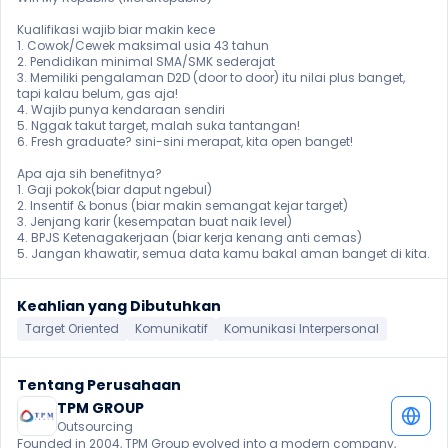
Kualifikasi wajib biar makin kece 

1. Cowok/Cewek maksimal usia 43 tahun 

2. Pendidikan minimal SMA/SMK sederajat 

3. Memiliki pengalaman D2D (door to door) itu nilai plus banget, 
tapi kalau belum, gas aja!

4. Wajib punya kendaraan sendiri 

5. Nggak takut target, malah suka tantangan!

6. Fresh graduate? sini-sini merapat, kita open banget!

Apa aja sih benefitnya? 

1. Gaji pokok(biar daput ngebul)

2. Insentif & bonus (biar makin semangat kejar target) 

3. Jenjang karir (kesempatan buat naik level)

4. BPJS Ketenagakerjaan (biar kerja kenang anti cemas)

5. Jangan khawatir, semua data kamu bakal aman banget di kita. 
Keahlian yang Dibutuhkan
Target Oriented
Komunikatif
Komunikasi Interpersonal
Tentang Perusahaan
TPM GROUP
Outsourcing
Founded in 2004, TPM Group evolved into a modern company, 