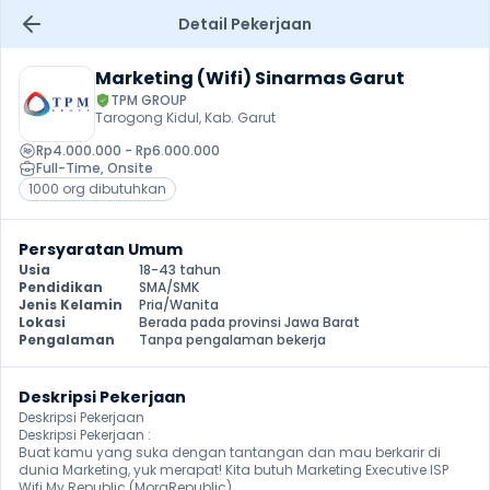
Detail Pekerjaan
Marketing (Wifi) Sinarmas Garut
TPM GROUP
Tarogong Kidul, Kab. Garut
Rp4.000.000 - Rp6.000.000
Full-Time
, 
Onsite
1000 org dibutuhkan
Persyaratan Umum
Usia
18-43 tahun
Pendidikan
SMA/SMK
Jenis Kelamin
Pria/Wanita
Lokasi
Berada pada provinsi Jawa Barat
Pengalaman
Tanpa pengalaman bekerja
Deskripsi Pekerjaan
Deskripsi Pekerjaan

Deskripsi Pekerjaan :

Buat kamu yang suka dengan tantangan dan mau berkarir di 
dunia Marketing, yuk merapat! Kita butuh Marketing Executive ISP 
Wifi My Republic (MoraRepublic)
