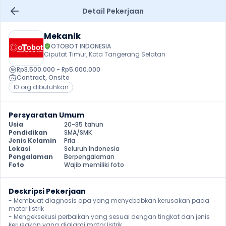
Detail Pekerjaan
Mekanik
OTOBOT INDONESIA
Ciputat Timur, Kota Tangerang Selatan
Rp3.500.000 - Rp5.000.000
Contract
, 
Onsite
10 org dibutuhkan
Persyaratan Umum
Usia
20-35 tahun
Pendidikan
SMA/SMK
Jenis Kelamin
Pria
Lokasi
Seluruh Indonesia
Pengalaman
Berpengalaman
Foto
Wajib memiliki foto
Deskripsi Pekerjaan
- Membuat diagnosis apa yang menyebabkan kerusakan pada 
motor listrik

- Mengeksekusi perbaikan yang sesuai dengan tingkat dan jenis 
kerusakan yang dialami motor listrik
