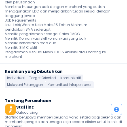
oleh perusahaan

Membina hubungan baik dengan merchant yang sudah 
menggunakan EDC dan menjalankan tugas sesuai dengan 
tanggung jawab

Job Requirements

Laki-Laki/Wanita Usia Maks 35 Tahun Minimum

pendidikan SMA sederajat

Memiliki pengalaman sebagai Sales FMCG

Memiliki Komunikasi skill komunikasi yang baik

Memiliki kendaraan roda dua

Memiliki SIM C aktif

Pengalaman Menjual Mesin EDC & Akuisisi atau barang ke 
merchant 
Keahlian yang Dibutuhkan
Individual
Target Oriented
Komunikatif
Melayani Pelanggan
Komunikasi Interpersonal
Tentang Perusahaan
Staffinc
Outsourcing
Staffinc berupaya memberi peluang yang setara bagi pekerja dan 
membantu pengelolaan tenaga kerja secara efisien untuk bisnis di 
Indonesia