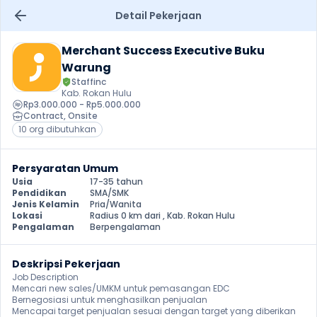
Detail Pekerjaan
Merchant Success Executive Buku 
Warung
Staffinc
Kab. Rokan Hulu
Rp3.000.000 - Rp5.000.000
Contract
, 
Onsite
10 org dibutuhkan
Persyaratan Umum
Usia
17-35 tahun
Pendidikan
SMA/SMK
Jenis Kelamin
Pria/Wanita
Lokasi
Radius 0 km dari , Kab. Rokan Hulu
Pengalaman
Berpengalaman
Deskripsi Pekerjaan
Job Description

Mencari new sales/UMKM untuk pemasangan EDC

Bernegosiasi untuk menghasilkan penjualan

Mencapai target penjualan sesuai dengan target yang diberikan 