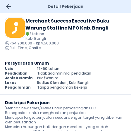
Detail Pekerjaan
Merchant Success Executive Buku 
Warung Staffinc MPO Kab. Bangli
Staffinc
Kab. Bangli
Rp4.200.000 - Rp4.500.000
Full-Time
, 
Onsite
Persyaratan Umum
Usia
17-60 tahun
Pendidikan
Tidak ada minimal pendidikan
Jenis Kelamin
Pria/Wanita
Lokasi
Radius 0 km dari , Kab. Bangli
Pengalaman
Tanpa pengalaman bekerja
Deskripsi Pekerjaan
"Mencari new sales/UMKM untuk pemasangan EDC

Bernegosiasi untuk menghasilkan penjualan

Mencapai target penjualan sesuai dengan target yang diberikan 
oleh perusahaan

Membina hubungan baik dengan merchant yang sudah 