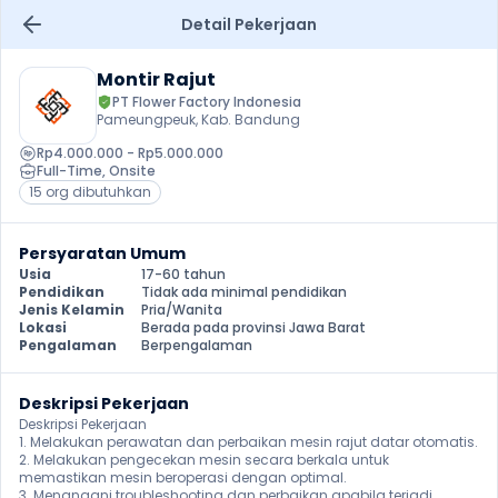
Detail Pekerjaan
Montir Rajut
PT Flower Factory Indonesia
Pameungpeuk, Kab. Bandung
Rp4.000.000 - Rp5.000.000
Full-Time
, 
Onsite
15 org dibutuhkan
Persyaratan Umum
Usia
17-60 tahun
Pendidikan
Tidak ada minimal pendidikan
Jenis Kelamin
Pria/Wanita
Lokasi
Berada pada provinsi Jawa Barat
Pengalaman
Berpengalaman
Deskripsi Pekerjaan
Deskripsi Pekerjaan

1. Melakukan perawatan dan perbaikan mesin rajut datar otomatis.

2. Melakukan pengecekan mesin secara berkala untuk 
memastikan mesin beroperasi dengan optimal.

3. Menangani troubleshooting dan perbaikan apabila terjadi 