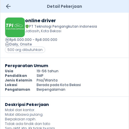
Detail Pekerjaan
online driver
PT Teknologi Pengangkutan indonesia
Jatiasih, Kota Bekasi
Rp6.000.000 - Rp8.000.000
Daily
, 
Onsite
500 org dibutuhkan
Persyaratan Umum
Usia
19-56 tahun
Pendidikan
SMP
Jenis Kelamin
Pria/Wanita
Lokasi
Berada pada Kota Bekasi
Pengalaman
Berpengalaman
Deskripsi Pekerjaan
Mobil dari kantor.

Mobil dibawa pulang.

Berpakaian rapih.

Tidak ada tindik dan tato

Sim aktif, ktp. Kk tidak buram.
