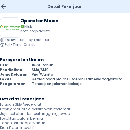
Detail Pekerjaan
Operator Mesin
Klick
Kota Yogyakarta
Rp1.850.000 - Rp1.900.000
Full-Time
, 
Onsite
Persyaratan Umum
Usia
18-30 tahun
Pendidikan
SMA/SMK
Jenis Kelamin
Pria/Wanita
Lokasi
Berada pada provinsi Daerah Istimewa Yogyakarta
Pengalaman
Tanpa pengalaman bekerja
Deskripsi Pekerjaan
Lulusan SMA/sederajat 

Fresh graduate dipersilahkan melamar

Jujur cekatan dan bertanggung jawab

Loyalitas dalam bekerja

Tahan terhadap tekanan

Kreatif dan inovatif
