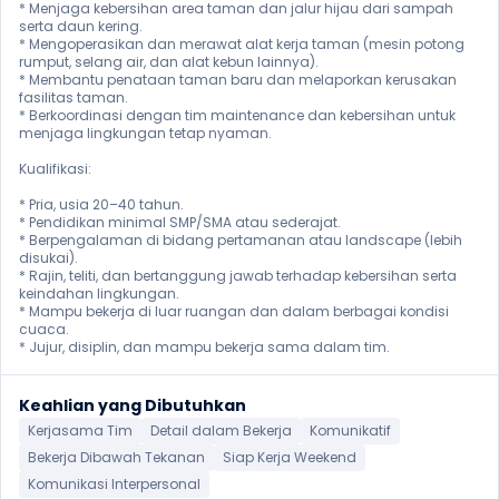
* Menjaga kebersihan area taman dan jalur hijau dari sampah 
serta daun kering.

* Mengoperasikan dan merawat alat kerja taman (mesin potong 
rumput, selang air, dan alat kebun lainnya).

* Membantu penataan taman baru dan melaporkan kerusakan 
fasilitas taman.

* Berkoordinasi dengan tim maintenance dan kebersihan untuk 
menjaga lingkungan tetap nyaman.

Kualifikasi:

* Pria, usia 20–40 tahun.

* Pendidikan minimal SMP/SMA atau sederajat.

* Berpengalaman di bidang pertamanan atau landscape (lebih 
disukai).

* Rajin, teliti, dan bertanggung jawab terhadap kebersihan serta 
keindahan lingkungan.

* Mampu bekerja di luar ruangan dan dalam berbagai kondisi 
cuaca.

* Jujur, disiplin, dan mampu bekerja sama dalam tim.
Keahlian yang Dibutuhkan
Kerjasama Tim
Detail dalam Bekerja
Komunikatif
Bekerja Dibawah Tekanan
Siap Kerja Weekend
Komunikasi Interpersonal