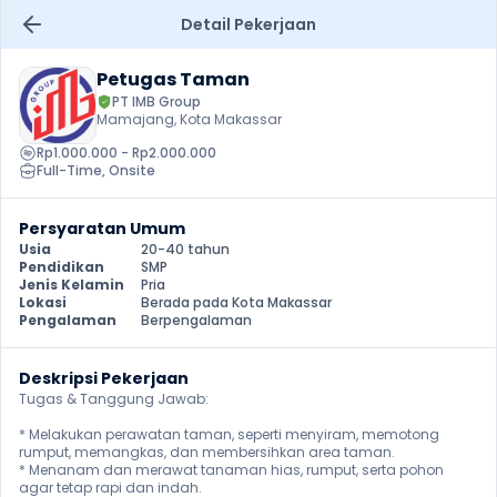
Detail Pekerjaan
Petugas Taman
PT IMB Group
Mamajang, Kota Makassar
Rp1.000.000 - Rp2.000.000
Full-Time
, 
Onsite
Persyaratan Umum
Usia
20-40 tahun
Pendidikan
SMP
Jenis Kelamin
Pria
Lokasi
Berada pada Kota Makassar
Pengalaman
Berpengalaman
Deskripsi Pekerjaan
Tugas & Tanggung Jawab:

* Melakukan perawatan taman, seperti menyiram, memotong 
rumput, memangkas, dan membersihkan area taman.

* Menanam dan merawat tanaman hias, rumput, serta pohon 
agar tetap rapi dan indah.
