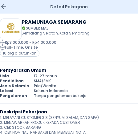
Detail Pekerjaan
PRAMUNIAGA SEMARANG
SUMBER MAS
Semarang Selatan, Kota Semarang
Rp3.000.000 - Rp4.000.000
Full-Time
, 
Onsite
10 org dibutuhkan
Persyaratan Umum
Usia
17-27 tahun
Pendidikan
SMA/SMK
Jenis Kelamin
Pria/Wanita
Lokasi
Seluruh Indonesia
Pengalaman
Tanpa pengalaman bekerja
Deskripsi Pekerjaan
1. MELAYANI CUSTOMER 3 S (SENYUM, SALAM, DAN SAPA)

2. MENAWARKAN PRODUK KEPADA CUSTOMER

3. CEK STOCK BARANG 

4. CEK NOMINALTRANSAKSI DAN MEMBUAT NOTA 