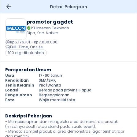
Detail Pekerjaan
promotor gagdet
PT Imecon Teknindo
Dipa, Kab. Nabire
Rp5.176.101 - Rp7.000.000
Full-Time
, 
Onsite
100 org dibutuhkan
Persyaratan Umum
Usia
17-60 tahun
Pendidikan
SMA/SMK
Jenis Kelamin
Pria/Wanita
Lokasi
Berada pada provinsi Papua
Pengalaman
Berpengalaman
Foto
Wajib memiliki foto
Deskripsi Pekerjaan
- Mempersiapkan dan mengelola area demonstrasi produk 
(misalnya booth atau stand pada suatu event).

- Menata sampel produk di area demonstrasi agar terlihat rapi 
dan menarik.
