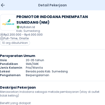
Detail Pekerjaan
PROMOTOR INDODANA PENEMPATAN 
SUMEDANG (NM)
MyRobin.Id
Kab. Sumedang
Rp2.200.000 - Rp4.000.000
Full-Time
, 
Onsite
10 org dibutuhkan
Persyaratan Umum
Usia
20-35 tahun
Pendidikan
SMA/SMK
Jenis Kelamin
Pria/Wanita
Lokasi
Berada pada Kab. Sumedang
Pengalaman
Berpengalaman
Deskripsi Pekerjaan
Menawarkan Indodana sebagai metode pembayaran (stay di outlet 
tidak keliling)

Benefit yang didapat
