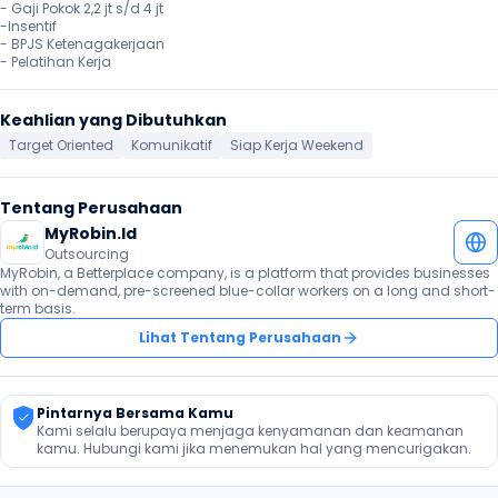
- Gaji Pokok 2,2 jt s/d 4 jt

-Insentif

- BPJS Ketenagakerjaan

- Pelatihan Kerja 
Keahlian yang Dibutuhkan
Target Oriented
Komunikatif
Siap Kerja Weekend
Tentang Perusahaan
MyRobin.Id
Outsourcing
MyRobin, a Betterplace company, is a platform that provides businesses 
with on-demand, pre-screened blue-collar workers on a long and short-
term basis.
Lihat Tentang Perusahaan
Pintarnya Bersama Kamu
Kami selalu berupaya menjaga kenyamanan dan keamanan 
kamu. Hubungi kami jika menemukan hal yang mencurigakan.