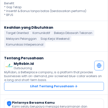
Benefit:

* Gaji Tetap

* Insentif & Bonus tanpa batas (berdasarkan performa)

* BPJS
Keahlian yang Dibutuhkan
Target Oriented
Komunikatif
Bekerja Dibawah Tekanan
Melayani Pelanggan
Siap Kerja Weekend
Komunikasi Interpersonal
Tentang Perusahaan
MyRobin.Id
Outsourcing
MyRobin, a Betterplace company, is a platform that provides 
businesses with on-demand, pre-screened blue-collar workers on 
a long and short-term basis.
Lihat Tentang Perusahaan
Pintarnya Bersama Kamu
Kami selalu berupaya menjaga kenyamanan dan 