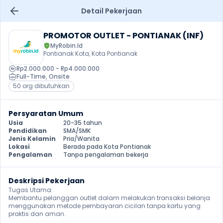
Detail Pekerjaan
PROMOTOR OUTLET - PONTIANAK (INF)
MyRobin.Id
Pontianak Kota, Kota Pontianak
Rp2.000.000 - Rp4.000.000
Full-Time
, 
Onsite
50 org dibutuhkan
Persyaratan Umum
Usia
20-35 tahun
Pendidikan
SMA/SMK
Jenis Kelamin
Pria/Wanita
Lokasi
Berada pada Kota Pontianak
Pengalaman
Tanpa pengalaman bekerja
Deskripsi Pekerjaan
Tugas Utama:

Membantu pelanggan outlet dalam melakukan transaksi belanja 
menggunakan metode pembayaran cicilan tanpa kartu yang 
praktis dan aman.
