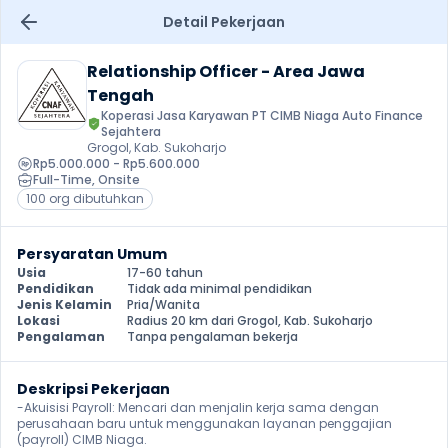
Detail Pekerjaan
Relationship Officer - Area Jawa 
Tengah
Koperasi Jasa Karyawan PT CIMB Niaga Auto Finance 
Sejahtera
Grogol, Kab. Sukoharjo
Rp5.000.000 - Rp5.600.000
Full-Time
, 
Onsite
100 org dibutuhkan
Persyaratan Umum
Usia
17-60 tahun
Pendidikan
Tidak ada minimal pendidikan
Jenis Kelamin
Pria/Wanita
Lokasi
Radius 20 km dari Grogol, Kab. Sukoharjo
Pengalaman
Tanpa pengalaman bekerja
Deskripsi Pekerjaan
-Akuisisi Payroll: Mencari dan menjalin kerja sama dengan 
perusahaan baru untuk menggunakan layanan penggajian 
(payroll) CIMB Niaga.
