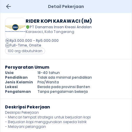
Detail Pekerjaan
RIDER KOPI KARAWACI (IM)
PT Danamas Insan Kreasi Andalan
Karawaci, Kota Tangerang
Rp3.000.000 - Rp5.000.000
Full-Time
, 
Onsite
100 org dibutuhkan
Persyaratan Umum
Usia
18-40 tahun
Pendidikan
Tidak ada minimal pendidikan
Jenis Kelamin
Pria/Wanita
Lokasi
Berada pada provinsi Banten
Pengalaman
Tanpa pengalaman bekerja
Deskripsi Pekerjaan
Deskripsi Pekerjaan

- Mencari tempat strategis untuk berjualan kopi

- Berjualan kopi menggunakan sepeda listrik

- Melayani pelanggan 