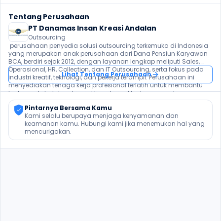
Tentang Perusahaan
PT Danamas Insan Kreasi Andalan
Outsourcing
 perusahaan penyedia solusi outsourcing terkemuka di Indonesia 
yang merupakan anak perusahaan dari Dana Pensiun Karyawan 
BCA, berdiri sejak 2012, dengan layanan lengkap meliputi Sales, 
Operasional, HR, Collection, dan IT Outsourcing, serta fokus pada 
Lihat Tentang Perusahaan
industri kreatif, teknologi, dan pekerja terampil. Perusahaan ini 
menyediakan tenaga kerja profesional terlatih untuk membantu 
berbagai kebutuhan bisnis klien, dari sektor keuangan hingga 
teknologi.  
Pintarnya Bersama Kamu
Kami selalu berupaya menjaga kenyamanan dan 
keamanan kamu. Hubungi kami jika menemukan hal yang 
mencurigakan.