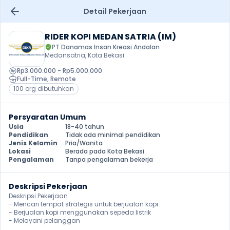
Detail Pekerjaan
RIDER KOPI MEDAN SATRIA (IM)
PT Danamas Insan Kreasi Andalan
Medansatria, Kota Bekasi
Rp3.000.000 - Rp5.000.000
Full-Time
, 
Remote
100 org dibutuhkan
Persyaratan Umum
Usia
18-40 tahun
Pendidikan
Tidak ada minimal pendidikan
Jenis Kelamin
Pria/Wanita
Lokasi
Berada pada Kota Bekasi
Pengalaman
Tanpa pengalaman bekerja
Deskripsi Pekerjaan
Deskripsi Pekerjaan

- Mencari tempat strategis untuk berjualan kopi

- Berjualan kopi menggunakan sepeda listrik

- Melayani pelanggan 