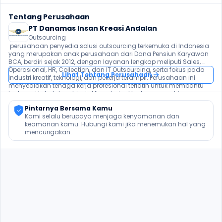
Tentang Perusahaan
PT Danamas Insan Kreasi Andalan
Outsourcing
 perusahaan penyedia solusi outsourcing terkemuka di Indonesia 
yang merupakan anak perusahaan dari Dana Pensiun Karyawan 
BCA, berdiri sejak 2012, dengan layanan lengkap meliputi Sales, 
Operasional, HR, Collection, dan IT Outsourcing, serta fokus pada 
Lihat Tentang Perusahaan
industri kreatif, teknologi, dan pekerja terampil. Perusahaan ini 
menyediakan tenaga kerja profesional terlatih untuk membantu 
berbagai kebutuhan bisnis klien, dari sektor keuangan hingga 
teknologi.  
Pintarnya Bersama Kamu
Kami selalu berupaya menjaga kenyamanan dan 
keamanan kamu. Hubungi kami jika menemukan hal yang 
mencurigakan.