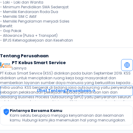
- Laki - Laki dan Wanita

- Minimum Pendidikan SMA Sederajat

- Memiliki Kendaraan Roda Dua

- Memiliki SIM C Aktif

- Memiliki Pengalaman menjadi Sales

Benefit:

- Gaji Pokok

- Allowance (Pulsa + Transport)

- BPJS Ketenagakerjaan dan Kesehatan
Tentang Perusahaan
PT Kobus Smart Service
Lainnya
PT Kobus Smart Service (KSS) didirikan pada bulan September 2019. KSS 
didirikan untuk menciptakan ruang kerja bagi masyarakat dan 
memberikan layanan sumber daya manusia yang berkualitas kepada 
mitra usaha. KSS bergerak di bidang jasa outsourcing yaitu penyerahan 
Lihat Tentang Perusahaan
sebagian pelaksanaan pekerjaan kepada perusahaan lain dan 
dibidang Business Process Outsourcing (BPO) yaitu penyerahan seluruh 
pelaksanaan pekerjaan, saat ini memiliki karyawan yang tersebar di 
berbagai kota di Indonesia. Untuk mendukung kualitas tenaga kerja, 
Pintarnya Bersama Kamu
kami memberikan training berkala serta program pengembangan 
Kami selalu berupaya menjaga kenyamanan dan keamanan 
potensi karyawan.
kamu. Hubungi kami jika menemukan hal yang mencurigakan.