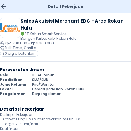
Detail Pekerjaan
Sales Akuisisi Merchant EDC - Area Rokan 
Hulu
PT Kobus Smart Service
Bangun Purba, Kab. Rokan Hulu
Rp4.800.000 - Rp4.900.000
Full-Time
, 
Onsite
30 org dibutuhkan
Persyaratan Umum
Usia
18-40 tahun
Pendidikan
SMA/SMK
Jenis Kelamin
Pria/Wanita
Lokasi
Berada pada Kab. Rokan Hulu
Pengalaman
Berpengalaman
Deskripsi Pekerjaan
Deskripsi Pekerjaan

- Canvassing UMKM menawarkan mesin EDC

- Target 2-3 unit/hari.

Kualifikasi:
