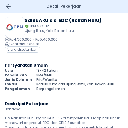
Detail Pekerjaan
Sales Akuisisi EDC (Rokan Hulu)
TPM GROUP
Ujung Batu, Kab. Rokan Hulu
Rp4.900.000 - Rp5.400.000
Contract
, 
Onsite
5 org dibutuhkan
Persyaratan Umum
Usia
18-42 tahun
Pendidikan
SMA/SMK
Jenis Kelamin
Pria/Wanita
Lokasi
Radius 0 km dari Ujung Batu, Kab. Rokan Hulu
Pengalaman
Berpengalaman
Deskripsi Pekerjaan
Jobdesc:

1. Melakukan kunjungan ke 15–25 outlet potensial setiap hari untuk 
menawarkan produk EDC dan QRIS Soundbox.

2. Mencari dan mengakuisisi merchant baru seperti toko retail, 