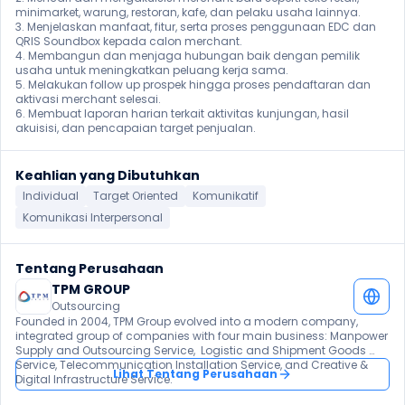
minimarket, warung, restoran, kafe, dan pelaku usaha lainnya.

3. Menjelaskan manfaat, fitur, serta proses penggunaan EDC dan 
QRIS Soundbox kepada calon merchant.

4. Membangun dan menjaga hubungan baik dengan pemilik 
usaha untuk meningkatkan peluang kerja sama.

5. Melakukan follow up prospek hingga proses pendaftaran dan 
aktivasi merchant selesai.

6. Membuat laporan harian terkait aktivitas kunjungan, hasil 
akuisisi, dan pencapaian target penjualan. 
Keahlian yang Dibutuhkan
Individual
Target Oriented
Komunikatif
Komunikasi Interpersonal
Tentang Perusahaan
TPM GROUP
Outsourcing
Founded in 2004, TPM Group evolved into a modern company, 
integrated group of companies with four main business: Manpower 
Supply and Outsourcing Service,  Logistic and Shipment Goods 
Service, Telecommunication Installation Service, and Creative & 
Lihat Tentang Perusahaan
Digital Infrastructure Service.