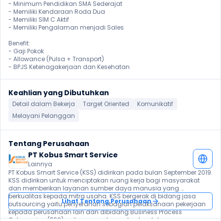
- Minimum Pendidikan SMA Sederajat

- Memiliki Kendaraan Roda Dua

- Memiliki SIM C Aktif

- Memiliki Pengalaman menjadi Sales

Benefit:

- Gaji Pokok

- Allowance (Pulsa + Transport)

- BPJS Ketenagakerjaan dan Kesehatan 
Keahlian yang Dibutuhkan
Detail dalam Bekerja
Target Oriented
Komunikatif
Melayani Pelanggan
Tentang Perusahaan
PT Kobus Smart Service
Lainnya
PT Kobus Smart Service (KSS) didirikan pada bulan September 2019. 
KSS didirikan untuk menciptakan ruang kerja bagi masyarakat 
dan memberikan layanan sumber daya manusia yang 
berkualitas kepada mitra usaha. KSS bergerak di bidang jasa 
Lihat Tentang Perusahaan
outsourcing yaitu penyerahan sebagian pelaksanaan pekerjaan 
kepada perusahaan lain dan dibidang Business Process 
Outsourcing (BPO) yaitu penyerahan seluruh pelaksanaan 