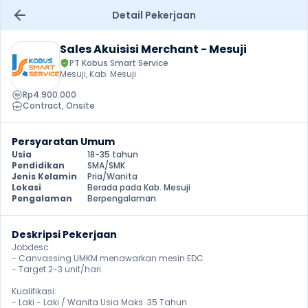
Detail Pekerjaan
Sales Akuisisi Merchant - Mesuji
PT Kobus Smart Service
Mesuji, Kab. Mesuji
Rp4.900.000
Contract
, 
Onsite
Persyaratan Umum
Usia
18-35 tahun
Pendidikan
SMA/SMK
Jenis Kelamin
Pria/Wanita
Lokasi
Berada pada Kab. Mesuji
Pengalaman
Berpengalaman
Deskripsi Pekerjaan
Jobdesc :

- Canvassing UMKM menawarkan mesin EDC

- Target 2-3 unit/hari.

Kualifikasi:

- Laki - Laki / Wanita Usia Maks. 35 Tahun
