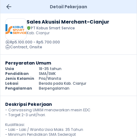
Detail Pekerjaan
Sales Akusisi Merchant-Cianjur
PT Kobus Smart Service
Kab. Cianjur
Rp5.100.000 - Rp5.700.000
Contract
, 
Onsite
Persyaratan Umum
Usia
18-35 tahun
Pendidikan
SMA/SMK
Jenis Kelamin
Pria/Wanita
Lokasi
Berada pada Kab. Cianjur
Pengalaman
Berpengalaman
Deskripsi Pekerjaan
- Canvassing UMKM menawarkan mesin EDC

- Target 2-3 unit/hari.

Kualifikasi:

- Laki - Laki / Wanita Usia Maks. 35 Tahun

- Minimum Pendidikan SMA Sederajat
