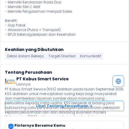
- Memiliki Kendaraan Roda Dua

- Memiliki SIM C Aktif

- Memiliki Pengalaman menjadi Sales

Benefit:

- Gaji Pokok

- Allowance (Pulsa + Transport)

- BPJS Ketenagakerjaan dan Kesehatan 
Keahlian yang Dibutuhkan
Detail dalam Bekerja
Target Oriented
Komunikatif
Tentang Perusahaan
PT Kobus Smart Service
Lainnya
PT Kobus Smart Service (KSS) didirikan pada bulan September 2019. 
KSS didirikan untuk menciptakan ruang kerja bagi masyarakat 
dan memberikan layanan sumber daya manusia yang 
berkualitas kepada mitra usaha. KSS bergerak di bidang jasa 
Lihat Tentang Perusahaan
outsourcing yaitu penyerahan sebagian pelaksanaan pekerjaan 
kepada perusahaan lain dan dibidang Business Process 
Outsourcing (BPO) yaitu penyerahan seluruh pelaksanaan 
pekerjaan, saat ini memiliki karyawan yang tersebar di berbagai 
Pintarnya Bersama Kamu
kota di Indonesia. Untuk mendukung kualitas tenaga kerja, kami 